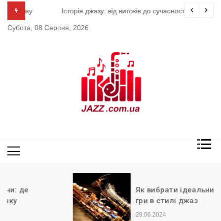
Skip
у
Історія джазу: від витоків до сучасності
to
Субота, 08 Серпня, 2026
content
Джаз
Як вибрати ідеальний саксофон для
гри в стилі джаз
28.06.2024