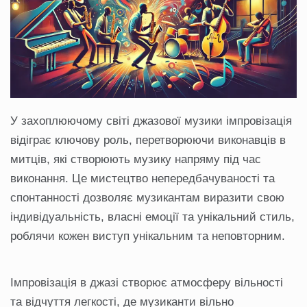
У захоплюючому світі джазової музики імпровізація
відіграє ключову роль, перетворюючи виконавців в
митців, які створюють музику напряму під час
виконання. Це мистецтво непередбачуваності та
спонтанності дозволяє музикантам виразити свою
індивідуальність, власні емоції та унікальний стиль,
роблячи кожен виступ унікальним та неповторним.
Імпровізація в джазі створює атмосферу вільності
та відчуття легкості, де музиканти вільно