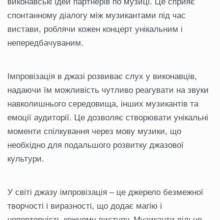
виконавські ідей партнерів по музиці. Це сприяє
спонтанному діалогу між музикантами під час
вистави, роблячи кожен концерт унікальним і
непередбачуваним.
Імпровізація в джазі розвиває слух у виконавців,
надаючи їм можливість чутливо реагувати на звуки
навколишнього середовища, інших музикантів та
емоції аудиторії. Це дозволяє створювати унікальні
моменти спілкування через мову музики, що
необхідно для подальшого розвитку джазової
культури.
У світі джазу імпровізація – це джерело безмежної
творчості і виразності, що додає магію і
неповторність кожному виступу. Музиканти вільно