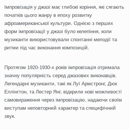
Імпровізація у джазі має глибокі коріння, які сягають
початків цього жанру в епоху розвитку
афроамериканської культури. Однією з перших
форм імпровізації у джазі було келепіння, коли
музиканти використовували спонтанні мелодії та
ритми під час виконання композицій.
Протягом 1920-1930-х років імпровізація отримала
значну популярність серед джазових виконавців.
Легендарні музиканти, такі як Луї Армстронг, Дюк
Еллінгтон, та Лестер Янг, відкрили нові можливості
самовираження через імпровізацію, надаючи своїм
виступам неповторний характер та специфічний
звук.