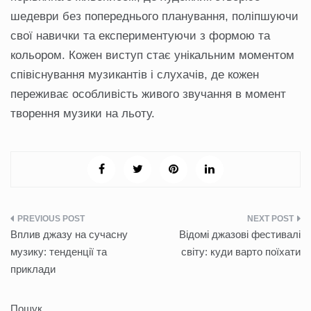
шедеври без попереднього планування, поліпшуючи
свої навички та експериментуючи з формою та
кольором. Кожен виступ стає унікальним моментом
співіснування музикантів і слухачів, де кожен
переживає особливість живого звучання в момент
творення музики на льоту.
Навігація
Вплив джазу на сучасну
Відомі джазові фестивалі
записів
музику: тенденції та
світу: куди варто поїхати
приклади
Пошук