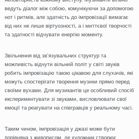
ведуть діалог між собою, комунікуючи за допомогою
нот і ритмів, але здатність до імпровізації вимагає
від них не лише віртуозності, а і миттєвої творчості
та здатності відчувати енергію моменту.
Звільнення від зв’язувальних структур та
можливість відчути вільний політ у світі звуків
робить імпровізацію такою цікавою для слухачів, які
можуть спостерігати творення музики прямо перед
своїми вухами. Для музикантів це особливий спосіб
експериментувати зі звуками, висловлювати свої
емоції та реагувати на співгравців у реальному часі.
Таким чином, імпровізація у джазі може бути
порівняна з живописом, де художник створює