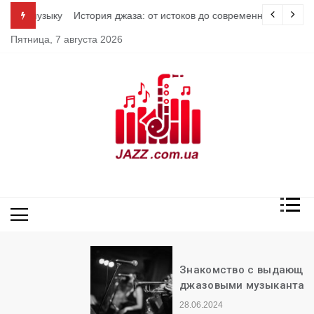
Перейти
 музыку
История джаза: от истоков до современности
к
Пятница, 7 августа 2026
содержимому
Джаз
Знакомство с выдающимися
джазовыми музыкантами
28.06.2024