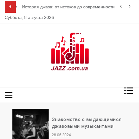
Перейти
 музыку
История джаза: от истоков до современности
к
Суббота, 8 августа 2026
содержимому
Джаз
Знакомство с выдающимися
джазовыми музыкантами
28.06.2024