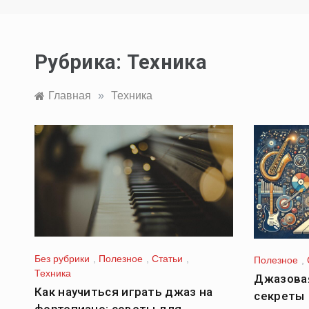
Рубрика:
Техника
Главная
»
Техника
Без рубрики
,
Полезное
,
Статьи
,
Полезное
,
Техника
Джазовая
Как научиться играть джаз на
секреты
фортепиано: советы для