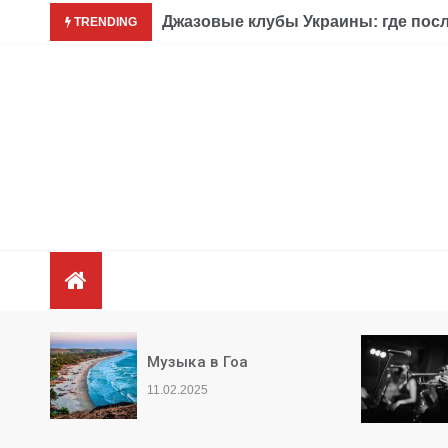
Перейти
Джазовые клубы Украины: где пос
TRENDING
к
содержимому
е
Музыка в Гоа
а
11.02.2025