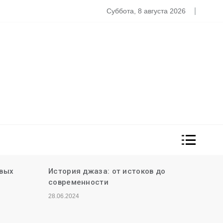
стория джаза: от истоков до современности
Суббота, 8 августа 2026
овых
История джаза: от истоков до
современности
28.06.2024